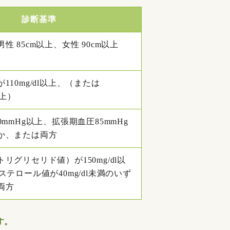
診断基準
性 85cm以上、女性 90cm以上
110mg/dl以上、（または
以上）
0mmHg以上、拡張期血圧85mmHg
か、または両方
リグリセリド値）が150mg/dl以
ステロール値が40mg/dl未満のいず
両方
す。