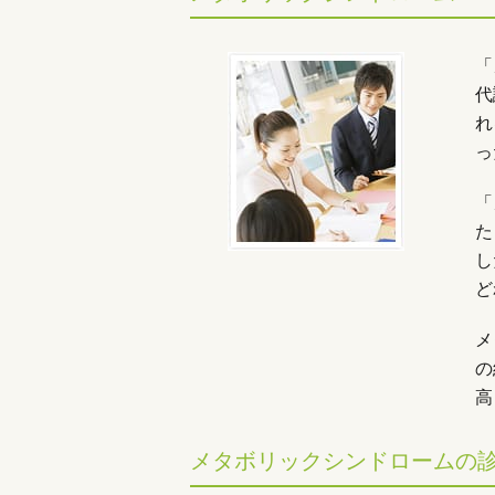
「
代
れ
っ
「
た
し
ど
メ
の
高
メタボリックシンドロームの