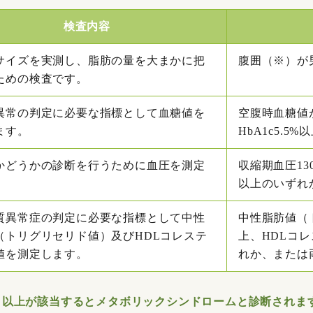
検査内容
サイズを実測し、脂肪の量を大まかに把
腹囲（※）が男
ための検査です。
異常の判定に必要な指標として血糖値を
空腹時血糖値が
ます。
HbA1c5.5%
かどうかの診断を行うために血圧を測定
収縮期血圧13
。
以上のいずれ
質異常症の判定に必要な指標として中性
中性脂肪値（ト
（トリグリセリド値）及びHDLコレステ
上、HDLコレ
値を測定します。
れか、または
2項目以上が該当するとメタボリックシンドロームと診断されま