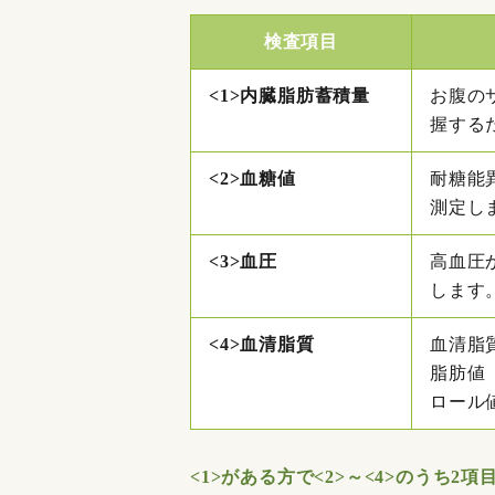
検査項目
<1>内臓脂肪蓄積量
お腹の
握する
<2>血糖値
耐糖能
測定し
<3>血圧
高血圧
します
<4>血清脂質
血清脂
脂肪値
ロール
<1>がある方で<2>～<4>のうち