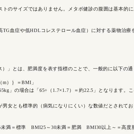
ストのサイズではありません。メタボ健診の腹囲は基本的に
高TG血症や低HDLコレステロール血症）に対する薬物治療
）
クス）」とは、肥満度を表す指標のことで、一般的に以下の通
（m）｝＝BMI」
重65kg」の場合は「65÷（1.7×1.7）＝約22.5」となりま
」が男女とも標準的（病気になりにくい）な数値だとされてお
5～25未満＝標準 BMI25～30未満＝肥満 BMI30以上～＝高度