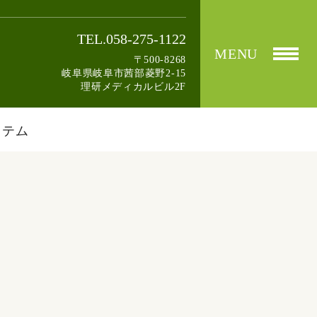
TEL.058-275-1122
MENU
〒500-8268
岐阜県岐阜市茜部菱野2-15
理研メディカルビル2F
ステム